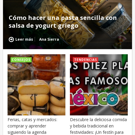
Cómo hacer una pasta sencilla con
salsa de yogurt griego
Leer más
Ana Sierra
CONSEJOS
TENDENCIAS
Ferias, catas y mercados:
Descubre la deliciosa comida
comprar y aprender
y bebida tradicional en
siguiendo la agenda
festividades: ¡Un festín para