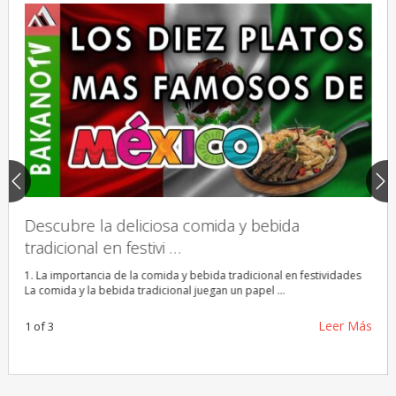
Descubre la deliciosa comida y bebida
Des
tradicional en festivi …
rec
s y
1. La importancia de la comida y bebida tradicional en festividades
1. T
La comida y la bebida tradicional juegan un papel …
abri
Leer Más
1 of 3
1 of
 Más