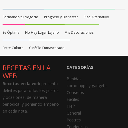
Formando tu Negocio
Progreso y Bienestar
Piso Alternativo
Sé Óptima
No Hay Lugar Lejano
Mis Decoraciones
Entre Cultura
Cinéfilo Enmascarado
RECETAS EN LA
CATEGORÍAS
WEB
Bebidas
Recetas en la web
presenta
como apps y gadgets
deleites para todos los gustos
Consejos
y ocasiones, de manera
Fáciles
periódica, y poniendo empeño
Freír
en cada nota.
General
Postres
Tendencias