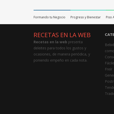
Formando tu Negocio
Progreso y Bienestar
Piso 
RECETAS EN LA WEB
CAT
Recetas en la web
presenta
Bebi
deleites para todos los gustos y
como
ocasiones, de manera periódica, y
Cons
poniendo empeño en cada nota.
Fácil
Freír
Gener
Postr
Tend
Tradi