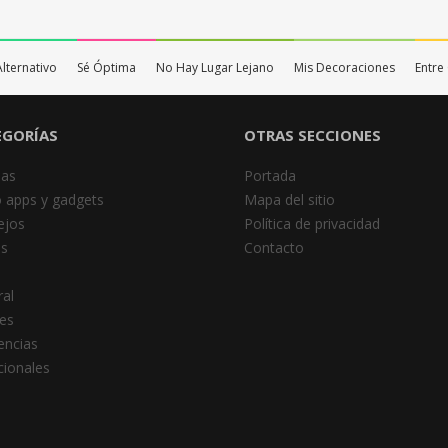
Alternativo
Sé Óptima
No Hay Lugar Lejano
Mis Decoraciones
Entre
EGORÍAS
OTRAS SECCIONES
das
Portada
 apps y gadgets
Mapa del sitio
ejos
Política de privacidad
es
Contacto
al
es
encias
cionales