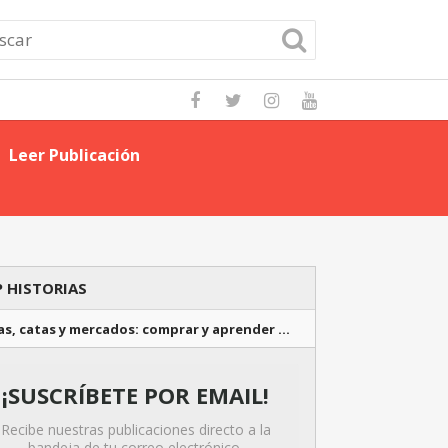
Leer Publicación
Domina las Mejo
 HISTORIAS
as, catas y mercados: comprar y aprender …
¡SUSCRÍBETE POR EMAIL!
Recibe nuestras publicaciones directo a la
bandeja de tu correo electrónico.