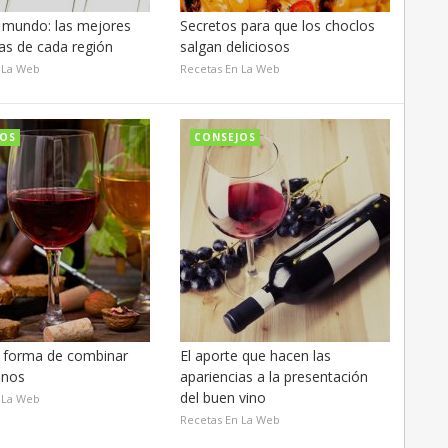
l mundo: las mejores
Secretos para que los choclos
as de cada región
salgan deliciosos
 La Web
Recetas En La Web
JOS
CONSEJOS
 forma de combinar
El aporte que hacen las
inos
apariencias a la presentación
del buen vino
 La Web
Recetas En La Web