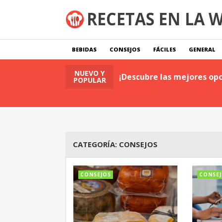
BEBIDAS
CONSEJOS
FÁCILES
GENERAL
NUEVO Y
tas
Leer Publicación
¡Descubre las mejores opc
POPULAR
CATEGORÍA:
CONSEJOS
CONSEJOS
CONSE