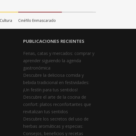
 Cultura
Cinéfilo Enmascarado
PUBLICACIONES RECIENTES
Ferias, catas y mercados: comprar y
aprender siguiendo la agenda
gastronómica
Descubre la deliciosa comida y
bebida tradicional en festividades:
¡Un festín para tus sentidos!
Descubre el arte de la cocina de
confort: platos reconfortantes que
revitalizan tus sentidos
Descubre los secretos del uso de
hierbas aromáticas y especias:
Consejos, beneficios y recetas