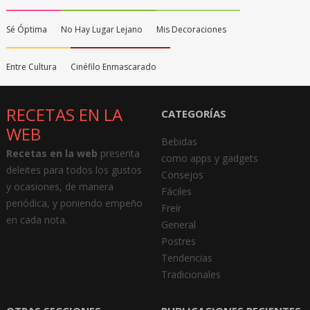
Sé Óptima
No Hay Lugar Lejano
Mis Decoraciones
Entre Cultura
Cinéfilo Enmascarado
RECETAS EN LA
CATEGORÍAS
WEB
Bebidas
Recetas en la web
presenta
como apps y gadgets
deleites para todos los gustos
Consejos
y ocasiones, de manera
Fáciles
periódica, y poniendo empeño
Freír
en cada nota.
General
Postres
Tendencias
Tradicionales