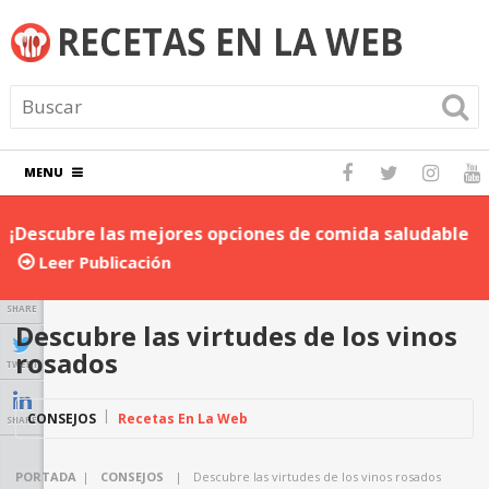
MENU
¡Descubre las mejores opciones de comida saludable
D
para llevar al trabajo!
P
Leer Publicación
SHARE
Descubre las virtudes de los vinos
rosados
TWEET
CONSEJOS
Recetas En La Web
SHARE
PORTADA
|
CONSEJOS
|
Descubre las virtudes de los vinos rosados