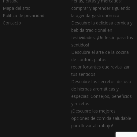
Portada
Ferias, catas y mercados:
Mapa del sitio
comprar y aprender siguiendo
Política de privacidad
la agenda gastronómica
Contacto
Descubre la deliciosa comida y
bebida tradicional en
festividades: ¡Un festín para tus
sentidos!
Descubre el arte de la cocina
de confort: platos
reconfortantes que revitalizan
tus sentidos
Descubre los secretos del uso
de hierbas aromáticas y
especias: Consejos, beneficios
y recetas
¡Descubre las mejores
opciones de comida saludable
para llevar al trabajo!