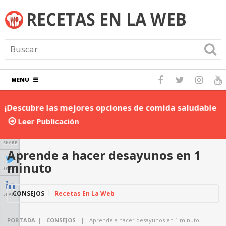
MENU
¡Descubre las mejores opciones de comida saludable
D
para llevar al trabajo!
P
Leer Publicación
SHARE
Aprende a hacer desayunos en 1
minuto
TWEET
CONSEJOS
Recetas En La Web
SHARE
PORTADA
|
CONSEJOS
|
Aprende a hacer desayunos en 1 minuto