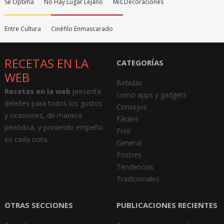
Sé Óptima
No Hay Lugar Lejano
Mis Decoraciones
Entre Cultura
Cinéfilo Enmascarado
RECETAS EN LA
CATEGORÍAS
WEB
Bebidas
Recetas en la web
presenta
como apps y gadgets
deleites para todos los gustos
Consejos
y ocasiones, de manera
Fáciles
periódica, y poniendo empeño
Freír
en cada nota.
General
Postres
Tendencias
Tradicionales
OTRAS SECCIONES
PUBLICACIONES RECIENTES