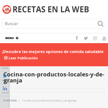
MENU
¡Descubre las mejores opciones de comida saludable
D
para llevar al trabajo!
P
Leer Publicación
SHARE
Cocina-con-productos-locales-y-de-
granja
TWEET
SHARE
PORTADA
|
Cocina-con-productos-locales-y-de-granja