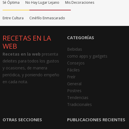
Sé Óptima
No Hay Lugar Lejano
Mis Decoraciones
Entre Cultura
Cinéfilo Enmascarado
RECETAS EN LA
CATEGORÍAS
WEB
Bebidas
Recetas en la web
presenta
como apps y gadgets
deleites para todos los gustos
Consejos
y ocasiones, de manera
Fáciles
periódica, y poniendo empeño
Freír
en cada nota.
General
Postres
Tendencias
Tradicionales
OTRAS SECCIONES
PUBLICACIONES RECIENTES