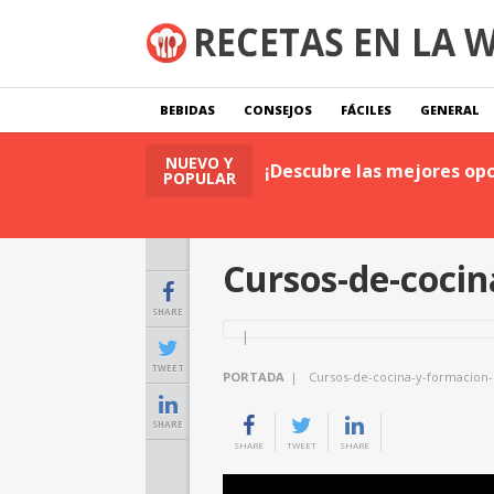
BEBIDAS
CONSEJOS
FÁCILES
GENERAL
NUEVO Y
tas
Leer Publicación
¡Descubre las mejores opc
POPULAR
Cursos-de-cocin
SHARE
TWEET
PORTADA
|
Cursos-de-cocina-y-formacion-
SHARE
SHARE
TWEET
SHARE