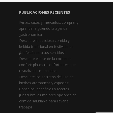
PUBLICACIONES RECIENTES
Ferias, catas y mercados: comprar y
aprender siguiendo la agenda
gastronómica
Descubre la deliciosa comida y
bebida tradicional en festividades:
¡Un festín para tus sentidos!
Descubre el arte de la cocina de
confort: platos reconfortantes que
revitalizan tus sentidos
Descubre los secretos del uso de
hierbas aromáticas y especias:
Consejos, beneficios y recetas
¡Descubre las mejores opciones de
comida saludable para llevar al
trabajo!