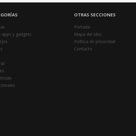
EGORÍAS
OTRAS SECCIONES
das
Portada
 apps y gadgets
Mapa del sitio
ejos
Política de privacidad
es
Contacto
al
es
encias
cionales