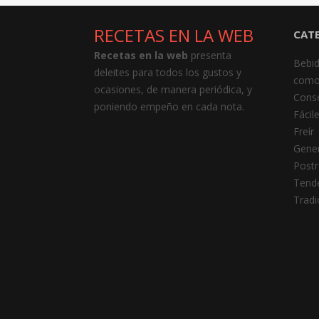
RECETAS EN LA WEB
CAT
Recetas en la web
presenta
Bebi
deleites para todos los gustos y
como
ocasiones, de manera periódica, y
Cons
poniendo empeño en cada nota.
Fácil
Freír
Gener
Postr
Tend
Tradi