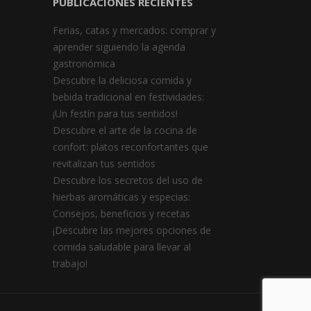
PUBLICACIONES RECIENTES
Ferias, catas y mercados: comprar y
aprender siguiendo la agenda
gastronómica
Descubre la deliciosa comida y
bebida tradicional en festividades:
¡Un festín para tus sentidos!
Descubre el arte de la cocina de
confort: platos reconfortantes que
revitalizan tus sentidos
Descubre los secretos del uso de
hierbas aromáticas y especias:
Consejos, beneficios y recetas
¡Descubre las mejores opciones de
comida saludable para llevar al
trabajo!