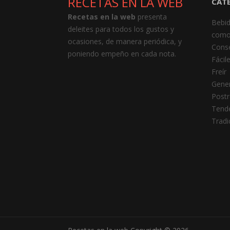
RECETAS EN LA WEB
CAT
Recetas en la web
presenta
Bebi
deleites para todos los gustos y
como
ocasiones, de manera periódica, y
Cons
poniendo empeño en cada nota.
Fácil
Freír
Gener
Postr
Tend
Tradi