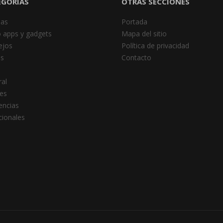
EGORÍAS
OTRAS SECCIONES
das
Portada
 apps y gadgets
Mapa del sitio
ejos
Política de privacidad
es
Contacto
al
es
encias
cionales