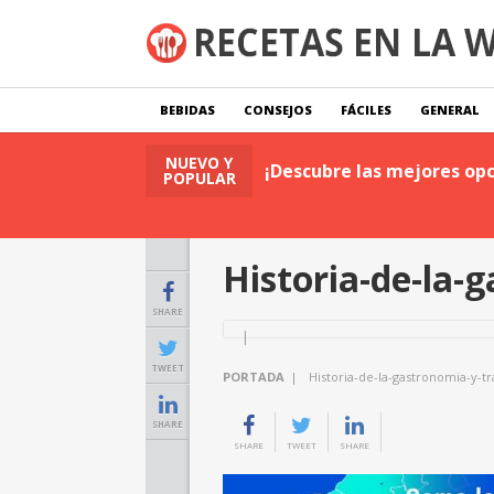
BEBIDAS
CONSEJOS
FÁCILES
GENERAL
NUEVO Y
tas
Leer Publicación
¡Descubre las mejores opc
POPULAR
Historia-de-la-
SHARE
TWEET
PORTADA
|
Historia-de-la-gastronomia-y-tr
SHARE
SHARE
TWEET
SHARE