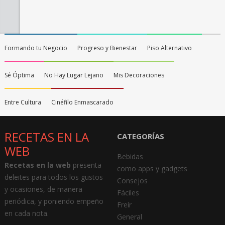
Formando tu Negocio
Progreso y Bienestar
Piso Alternativo
Sé Óptima
No Hay Lugar Lejano
Mis Decoraciones
Entre Cultura
Cinéfilo Enmascarado
RECETAS EN LA
CATEGORÍAS
WEB
Bebidas
Recetas en la web
presenta
como apps y gadgets
deleites para todos los gustos
Consejos
y ocasiones, de manera
Fáciles
periódica, y poniendo empeño
Freír
en cada nota.
General