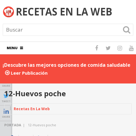
MENU
¡Descubre las mejores opciones de comida saludable
D
para llevar al trabajo!
P
Leer Publicación
SHARE
12-Huevos poche
TWEET
Recetas En La Web
SHARE
PORTADA
|
12-Huevos poche