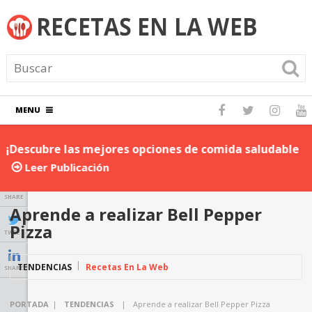
MENU
¡Descubre las mejores opciones de comida saludable
D
para llevar al trabajo!
P
Leer Publicación
SHARE
Aprende a realizar Bell Pepper
Pizza
TWEET
TENDENCIAS
Recetas En La Web
SHARE
PORTADA
|
TENDENCIAS
|
Aprende a realizar Bell Pepper Pizza