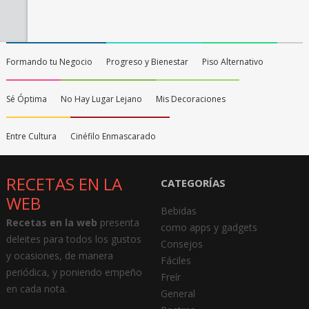
Formando tu Negocio
Progreso y Bienestar
Piso Alternativo
Sé Óptima
No Hay Lugar Lejano
Mis Decoraciones
Entre Cultura
Cinéfilo Enmascarado
RECETAS EN LA
CATEGORÍAS
WEB
Bebidas
Recetas en la web
presenta
como apps y gadgets
deleites para todos los gustos
Consejos
y ocasiones, de manera
Fáciles
periódica, y poniendo empeño
Freír
en cada nota.
General