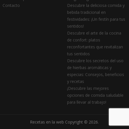
Contacto
Descubre la deliciosa comida y
bebida tradicional en
festividades: ¡Un festín para tus
sentidos!
Descubre el arte de la cocina
de confort: platos
reconfortantes que revitalizan
tus sentidos
Descubre los secretos del uso
de hierbas aromáticas y
especias: Consejos, beneficios
y recetas
¡Descubre las mejores
opciones de comida saludable
para llevar al trabajo!
Recetas en la web
Copyright © 2026.