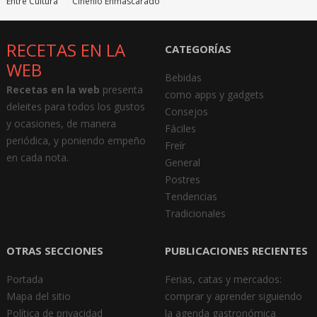
Entre Cultura
Cinéfilo Enmascarado
RECETAS EN LA
CATEGORÍAS
WEB
Bebidas
Recetas en la web
presenta
como apps y gadgets
deleites para todos los gustos
Consejos
y ocasiones, de manera
Fáciles
periódica, y poniendo empeño
Freír
en cada nota.
General
Postres
Tendencias
Tradicionales
OTRAS SECCIONES
PUBLICACIONES RECIENTES
Portada
Ferias, catas y mercados:
Mapa del sitio
comprar y aprender siguiendo
Política de privacidad
la agenda gastronómica