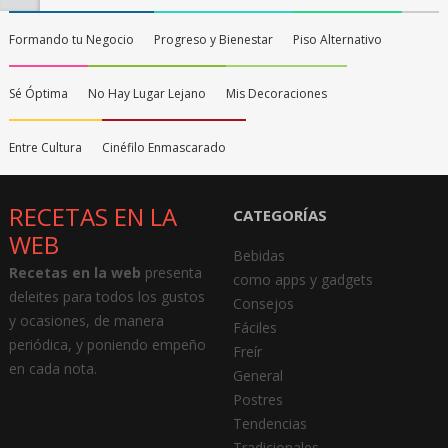
Formando tu Negocio
Progreso y Bienestar
Piso Alternativo
Sé Óptima
No Hay Lugar Lejano
Mis Decoraciones
Entre Cultura
Cinéfilo Enmascarado
RECETAS EN LA
CATEGORÍAS
WEB
Bebidas
Recetas en la web
presenta
como apps y gadgets
deleites para todos los gustos
Consejos
y ocasiones, de manera
Fáciles
periódica, y poniendo empeño
Freír
en cada nota.
General
Postres
Tendencias
Tradicionales