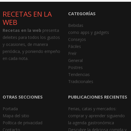
RECETAS EN LA
CATEGORÍAS
WEB
Bebidas
Recetas en la web
presenta
como apps y gadgets
deleites para todos los gustos
Consejos
y ocasiones, de manera
Fáciles
periódica, y poniendo empeño
Freír
en cada nota.
General
Postres
Tendencias
Tradicionales
OTRAS SECCIONES
PUBLICACIONES RECIENTES
Portada
Ferias, catas y mercados:
Mapa del sitio
comprar y aprender siguiendo
Política de privacidad
la agenda gastronómica
Contacto
Descubre la deliciosa comida y