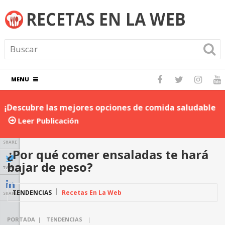
MENU
¡Descubre las mejores opciones de comida saludable
D
para llevar al trabajo!
P
Leer Publicación
SHARE
¿Por qué comer ensaladas te hará
bajar de peso?
TWEET
TENDENCIAS
Recetas En La Web
SHARE
PORTADA
|
TENDENCIAS
|