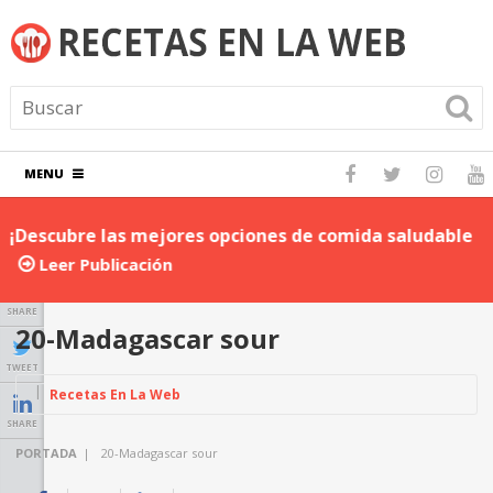
MENU
¡Descubre las mejores opciones de comida saludable
D
para llevar al trabajo!
P
Leer Publicación
SHARE
20-Madagascar sour
TWEET
Recetas En La Web
SHARE
PORTADA
|
20-Madagascar sour