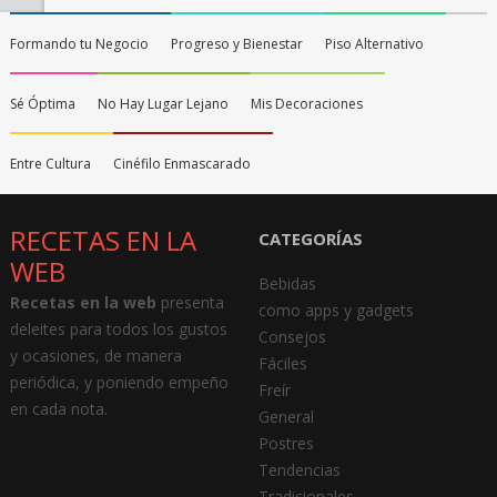
Formando tu Negocio
Progreso y Bienestar
Piso Alternativo
Sé Óptima
No Hay Lugar Lejano
Mis Decoraciones
Entre Cultura
Cinéfilo Enmascarado
RECETAS EN LA
CATEGORÍAS
WEB
Bebidas
Recetas en la web
presenta
como apps y gadgets
deleites para todos los gustos
Consejos
y ocasiones, de manera
Fáciles
periódica, y poniendo empeño
Freír
en cada nota.
General
Postres
Tendencias
Tradicionales