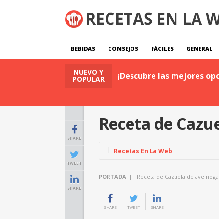
BEBIDAS
CONSEJOS
FÁCILES
GENERAL
NUEVO Y
tas
Leer Publicación
¡Descubre las mejores opc
POPULAR
Receta de Cazu
SHARE
Recetas En La Web
TWEET
PORTADA
|
Receta de Cazuela de ave nog
SHARE
SHARE
TWEET
SHARE