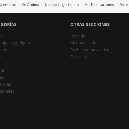
Alternativo
Sé Óptima
No Hay Lugar Lejano
Mis Decoraciones
Entre
EGORÍAS
OTRAS SECCIONES
das
Portada
 apps y gadgets
Mapa del sitio
ejos
Política de privacidad
es
Contacto
al
es
encias
cionales