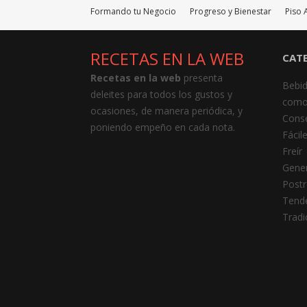
Formando tu Negocio
Progreso y Bienestar
Piso 
RECETAS EN LA WEB
CAT
Recetas en la web
presenta
Bebi
deleites para todos los gustos y
como
ocasiones, de manera periódica, y
Cons
poniendo empeño en cada nota.
Fácil
Freír
Gener
Postr
Tend
Tradi