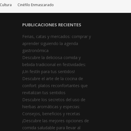
 Cultura
Cinéfilo Enmascarado
PUBLICACIONES RECIENTES
Ferias, catas y mercados: comprar y
aprender siguiendo la agenda
gastronómica
Descubre la deliciosa comida y
bebida tradicional en festividades:
¡Un festín para tus sentidos!
Descubre el arte de la cocina de
confort: platos reconfortantes que
revitalizan tus sentidos
Descubre los secretos del uso de
hierbas aromáticas y especias:
Consejos, beneficios y recetas
¡Descubre las mejores opciones de
comida saludable para llevar al