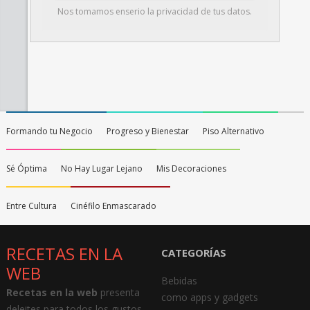
Nos tomamos enserio la privacidad de tus datos.
Formando tu Negocio
Progreso y Bienestar
Piso Alternativo
Sé Óptima
No Hay Lugar Lejano
Mis Decoraciones
Entre Cultura
Cinéfilo Enmascarado
RECETAS EN LA
CATEGORÍAS
WEB
Bebidas
Recetas en la web
presenta
como apps y gadgets
deleites para todos los gustos