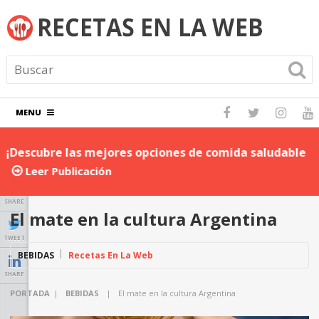
MENU
¡Descubre las mejores opciones de comida saludable
D
para llevar al trabajo!
P
Leer Publicación
SHARE
El mate en la cultura Argentina
TWEET
BEBIDAS
Recetas En La Web
SHARE
PORTADA
|
BEBIDAS
|
El mate en la cultura Argentina