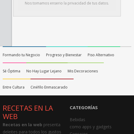
Nos tomamos enserio la privacidad de tus datos.
Formando tu Negocio
Progreso y Bienestar
Piso Alternativo
Sé Óptima
No Hay Lugar Lejano
Mis Decoraciones
Entre Cultura
Cinéfilo Enmascarado
RECETAS EN LA
CATEGORÍAS
WEB
Bebidas
Recetas en la web
presenta
como apps y gadgets
deleites para todos los gustos
Consejos