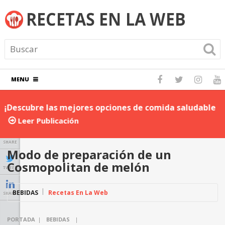
MENU
¡Descubre las mejores opciones de comida saludable
D
para llevar al trabajo!
P
Leer Publicación
SHARE
Modo de preparación de un
Cosmopolitan de melón
TWEET
BEBIDAS
Recetas En La Web
SHARE
PORTADA
|
BEBIDAS
|